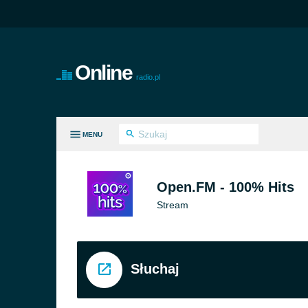
Online
radio.pl
MENU
E GATUNKI
Open.FM - 100% Hits
Stream
Słuchaj