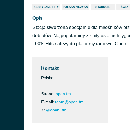
KLASYCZNE HITY
POLSKA MUZYKA
STAROCIE
ŚWIA
Opis
Stacja stworzona specjalnie dla miłośników pr
debiutów. Najpopularniejsze hity ostatnich tygod
100% Hits należy do platformy radiowej Open.f
Kontakt
Polska
Strona:
open.fm
E-mail:
team@open.fm
X:
@open_fm