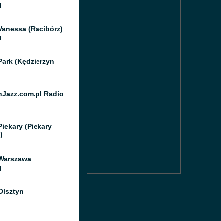
M
Vanessa (Racibórz)
M
Park (Kędzierzyn
Jazz.com.pl Radio
Piekary (Piekary
)
Warszawa
M
Olsztyn