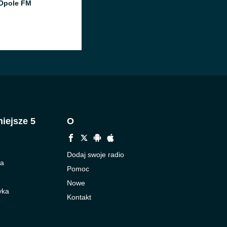
Opole FM
iejsze 5
O
Dodaj swoje radio
ka
Pomoc
Nowe
yka
Kontakt