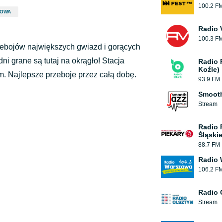
100.2 F
TOWA
Radio 
100.3 F
zebojów największych gwiazd i gorących
ni grane są tutaj na okrągło! Stacja
Radio 
Koźle)
m. Najlepsze przeboje przez całą dobę.
93.9 FM
Smooth
Stream
Radio 
Śląskie
88.7 FM
Radio 
106.2 F
Radio 
Stream