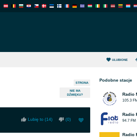
ULUBIONE
Podobne stacje
STRONA
NIE MA
Radio 
DŹWIĘKU?
105.3 F
Radio 
Lubię to (
14
)
(
0
)
94.7 FM
Radio 