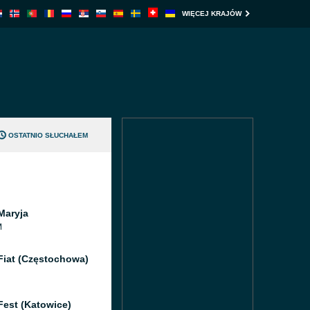
WIĘCEJ KRAJÓW
OSTATNIO SŁUCHAŁEM
Maryja
M
Fiat (Częstochowa)
Fest (Katowice)