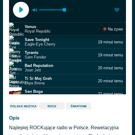
Venus
Na żywo
Royal Republic
Save Tonight
19 minut temu
Eagle-Eye Cherry
Tyrants
19 minut temu
Sam Fender
Bad Reputation
20 minut temu
Joan Jett
Ti Si Moj Greh
20 minut temu
Lepa Brena
Sen Boga
21 minut temu
Coria
Król Olch
51 minut temu
POLSKA MUZYKA
ROCK
ŚWIATOWA
Oberschlesien
Ja Sowa
Opis
55 minut temu
Hey
Najlepiej ROCKujące radio w Polsce. Rewelacyjna
Ostatni
1 godzinę temu
Edyta Bartosiewicz