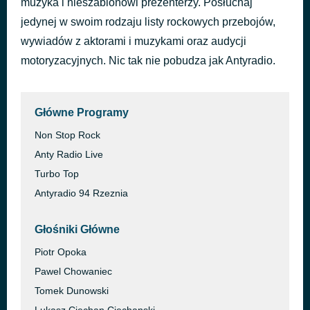
muzyka i nieszablonowi prezenterzy. Posłuchaj
Małpi Gaj
jedynej w swoim rodzaju listy rockowych przebojów,
1 godzinę temu
PTAKY
wywiadów z aktorami i muzykami oraz audycji
motoryzacyjnych. Nic tak nie pobudza jak Antyradio.
Główne Programy
Non Stop Rock
Anty Radio Live
Turbo Top
Antyradio 94 Rzeznia
Głośniki Główne
Piotr Opoka
Pawel Chowaniec
Tomek Dunowski