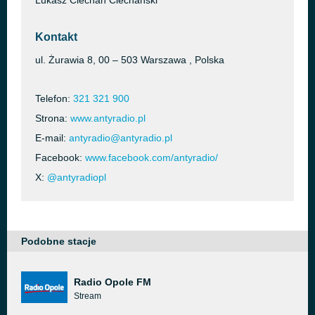
Lukasz Ciechan Ciechanski
Kontakt
ul. Żurawia 8, 00 – 503 Warszawa , Polska
Telefon:
321 321 900
Strona:
www.antyradio.pl
E-mail:
antyradio@antyradio.pl
Facebook:
www.facebook.com/antyradio/
X:
@antyradiopl
Podobne stacje
Radio Opole FM
Stream