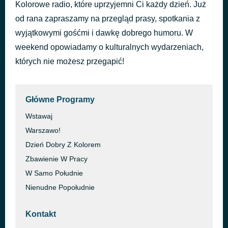
Kolorowe radio, które uprzyjemni Ci każdy dzień. Już
Higher Power
41 minut temu
od rana zapraszamy na przegląd prasy, spotkania z
Coldplay
wyjątkowymi gośćmi i dawkę dobrego humoru. W
weekend opowiadamy o kulturalnych wydarzeniach,
których nie możesz przegapić!
Główne Programy
Wstawaj
Warszawo!
Dzień Dobry Z Kolorem
Zbawienie W Pracy
W Samo Południe
Nienudne Popołudnie
Kontakt