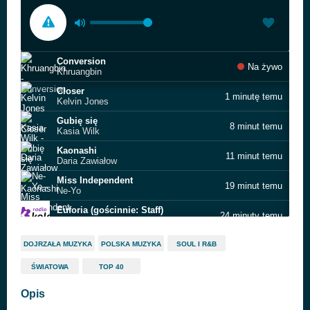
Conversion
Na żywo
Khruangbin
Closer
1 minutę temu
Kelvin Jones
Gubię się
8 minut temu
Kasia Wilk
Kaonashi
11 minut temu
Daria Zawiałow
Miss Independent
19 minut temu
Ne‐Yo
Euforia (gościnnie: Staff)
24 minuty temu
Kamil Bednarek
Siłacz
27 minut temu
DOJRZAŁA MUZYKA
POLSKA MUZYKA
SOUL I R&B
Marcin Rozynek
ŚWIATOWA
TOP 40
It's My Party
32 minuty temu
QUINCY JONES feat. AMY WINEHOUSE
Opis
Wenus, Mars
37 minut temu
Lady Pank