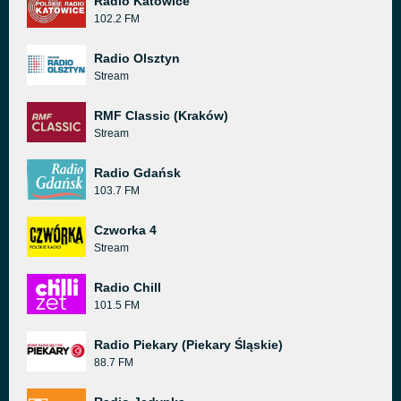
Radio Katowice
102.2 FM
Radio Olsztyn
Stream
RMF Classic (Kraków)
Stream
Radio Gdańsk
103.7 FM
Czworka 4
Stream
Radio Chill
101.5 FM
Radio Piekary (Piekary Śląskie)
88.7 FM