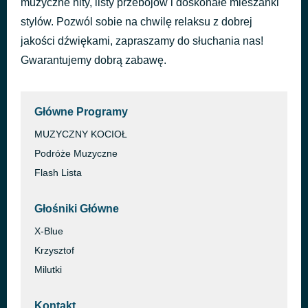
muzyczne hity, listy przebojów i doskonałe mieszanki
Daj mi znać
stylów. Pozwól sobie na chwilę relaksu z dobrej
45 minut temu
Oskar Cyms
jakości dźwiękami, zapraszamy do słuchania nas!
Gwarantujemy dobrą zabawę.
Główne Programy
MUZYCZNY KOCIOŁ
Podróże Muzyczne
Flash Lista
Głośniki Główne
X-Blue
Krzysztof
Milutki
Kontakt