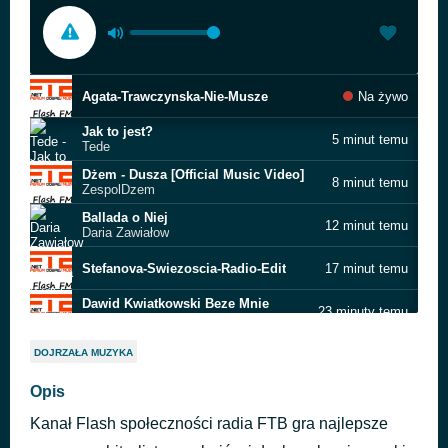
Agata-Trawczynska-Nie-Musze
Na żywo
Jak to jest?
5 minut temu
Tede
Dżem - Dusza [Official Music Video]
8 minut temu
ZespolDzem
Ballada o Niej
12 minut temu
Daria Zawiałow
Stefanova-Swiezoscia-Radio-Edit
17 minut temu
Dawid Kwiatkowski Beze Mnie
23 minuty temu
Dawid Kwiatkowski
Alright
28 minut temu
DOJRZAŁA MUZYKA
Sam Fischer & Demi Lovato
Ucieknijmy stąd
Opis
32 minuty temu
Nowator
Kanał Flash społeczności radia FTB gra najlepsze
Black Soul
40 minut temu
Natalia Szczypula