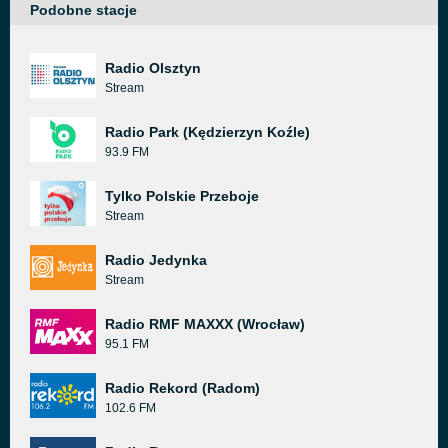
Podobne stacje
Radio Olsztyn
Stream
Radio Park (Kędzierzyn Koźle)
93.9 FM
Tylko Polskie Przeboje
Stream
Radio Jedynka
Stream
Radio RMF MAXXX (Wrocław)
95.1 FM
Radio Rekord (Radom)
102.6 FM