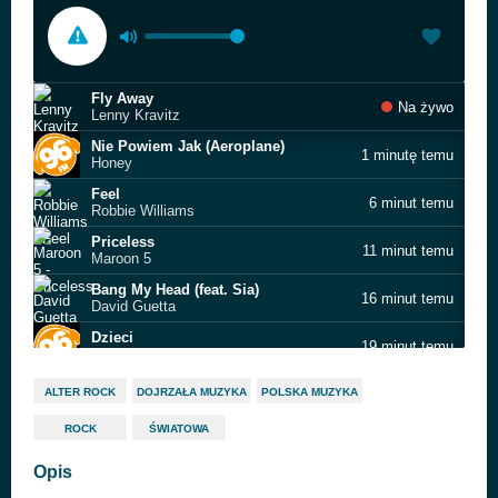
Fly Away
Na żywo
Lenny Kravitz
Nie Powiem Jak (Aeroplane)
1 minutę temu
Honey
Feel
6 minut temu
Robbie Williams
Priceless
11 minut temu
Maroon 5
Bang My Head (feat. Sia)
16 minut temu
David Guetta
Dzieci
19 minut temu
Elektryczne Gitary
Mayan Warrior - Burning Man 2024
24 minuty temu
ALTER ROCK
DOJRZAŁA MUZYKA
POLSKA MUZYKA
RÜFÜS
ROCK
ŚWIATOWA
I Love U
2 godziny temu
Ackym feat. Maxim
Opis
Don't Give In
2 godziny temu
Snow Patrol