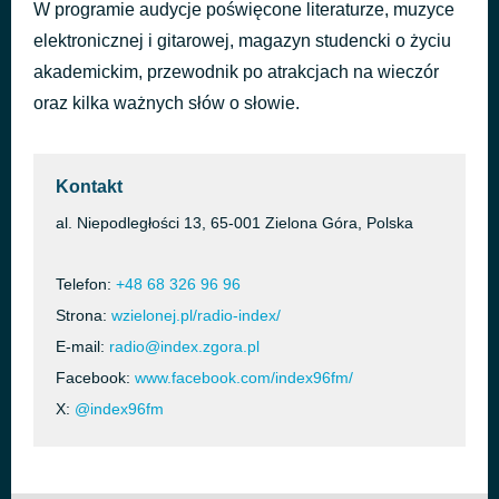
W programie audycje poświęcone literaturze, muzyce
Sweet & Bitter
2 godziny temu
elektronicznej i gitarowej, magazyn studencki o życiu
Kush Kush
akademickim, przewodnik po atrakcjach na wieczór
oraz kilka ważnych słów o słowie.
Kontakt
al. Niepodległości 13, 65-001 Zielona Góra, Polska
Telefon:
+48 68 326 96 96
Strona:
wzielonej.pl/radio-index/
E-mail:
radio@index.zgora.pl
Facebook:
www.facebook.com/index96fm/
X:
@index96fm