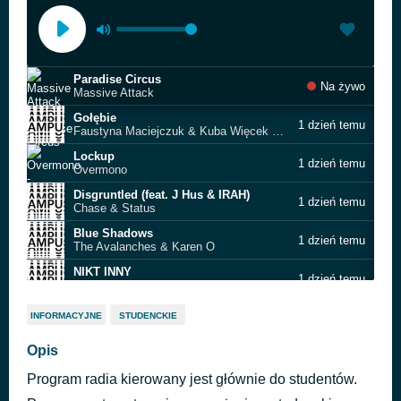
Paradise Circus
Na żywo
Massive Attack
Gołębie
1 dzień temu
Faustyna Maciejczuk & Kuba Więcek & Pezet
Lockup
1 dzień temu
Overmono
Disgruntled (feat. J Hus & IRAH)
1 dzień temu
Chase & Status
Blue Shadows
1 dzień temu
The Avalanches & Karen O
NIKT INNY
1 dzień temu
stas kropka & Connorr
Champion Sound
1 dzień temu
INFORMACYJNE
STUDENCKIE
Young Franco & Riko Dan
W pogoni
Opis
1 dzień temu
Maira x Invent
Program radia kierowany jest głównie do studentów.
Guerrilla Radio
1 dzień temu
Rage Against the Machine