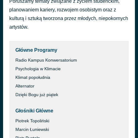
Poruszamy tematy związane z życiem studenckim,
Back To Funk
planowaniem kariery, rozwojem osobistym oraz z
1 dzień temu
Bushbaby & Danny P
kulturą i sztuką tworzona przez młodych, niepokornych
artystów.
Główne Programy
Radio Kampus Konwersatorium
Psychologia w Klimacie
Klimat popołudnia
Alternator
Dzięki Bogu już piątek
Głośniki Główne
Piotrek Topoliński
Marcin Łuniewski