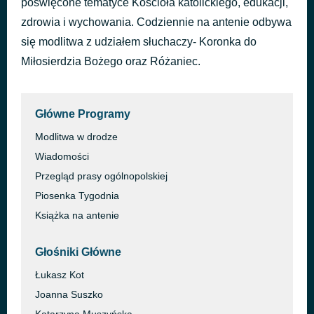
poświęcone tematyce Kościoła katolickiego, edukacji,
Everest
zdrowia i wychowania. Codziennie na antenie odbywa
1 godzinę temu
Vinski
się modlitwa z udziałem słuchaczy- Koronka do
Miłosierdzia Bożego oraz Różaniec.
Główne Programy
Modlitwa w drodze
Wiadomości
Przegląd prasy ogólnopolskiej
Piosenka Tygodnia
Książka na antenie
Głośniki Główne
Łukasz Kot
Joanna Suszko