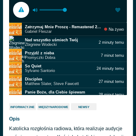
Zatrzymaj Mnie Proszę - Remastered 2023
Na żywo
Gabriel Fleszar
Nad wszystko uśmiech Twój
2 minuty temu
Zbigniew Wodecki
Przyjdź z nieba
7 minut temu
Promyczki Dobra
So Quiet
24 minuty temu
Sylvano Santorio
Disciples
27 minut temu
Matthew Slater, Steve Fawcett
Panie Boże, dla Ciebie śpiewam
28 minut temu
Promyczki Dobra
Jej Dotyk
48 minut temu
INFORMACYJNE
MIĘDZYNARODOWE
NEWSY
Mig
Dom
Opis
51 minut temu
Roxie
Katolicka rozgłośnia radiowa, która realizuje audycje
Krawiec
55 minut temu
Filip Lato