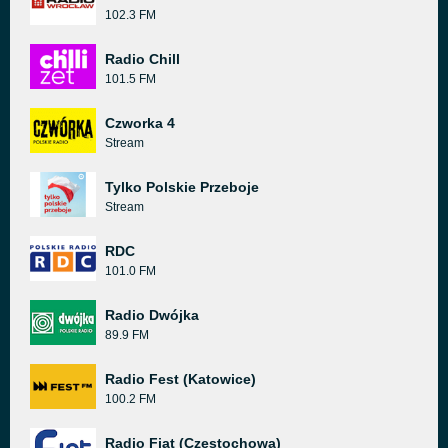
102.3 FM
Radio Chill
101.5 FM
Czworka 4
Stream
Tylko Polskie Przeboje
Stream
RDC
101.0 FM
Radio Dwójka
89.9 FM
Radio Fest (Katowice)
100.2 FM
Radio Fiat (Częstochowa)