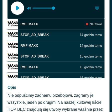
RMF MAXX
Na żywo
STOP_AD_BREAK
14 godzin temu
RMF MAXX
14 godzin temu
STOP_AD_BREAK
15 godzin temu
RMF MAXX
15 godzin temu
STOP_AD_BREAK
16 godzin temu
Opis
RMF MAXX
16 godzin temu
Nie odpuścimy żadnemu przebojowi, zagramy je
STOP_AD_BREAK
19 godzin temu
wszystkie, jeden po drugim! Na naszej kultowej liście
HOP BĘC znajdują się utwory wybrane właśnie przez
RMF MAXX
19 godzin temu