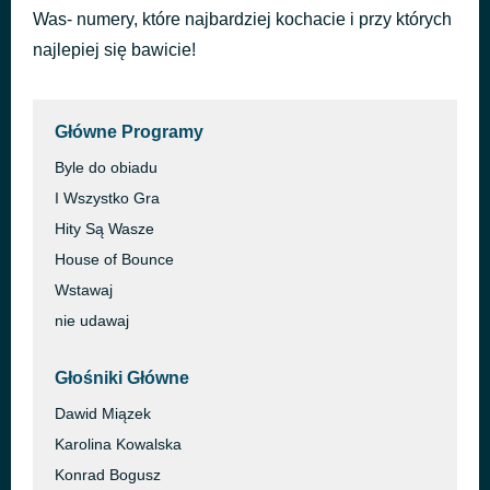
Was- numery, które najbardziej kochacie i przy których
STOP_AD_BREAK
20 godzin temu
najlepiej się bawicie!
Główne Programy
Byle do obiadu
I Wszystko Gra
Hity Są Wasze
House of Bounce
Wstawaj
nie udawaj
Głośniki Główne
Dawid Miązek
Karolina Kowalska
Konrad Bogusz