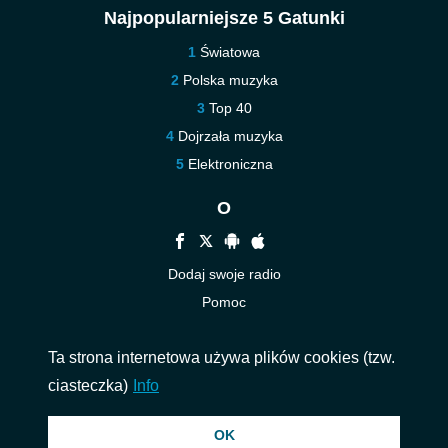
Najpopularniejsze 5 Gatunki
Światowa
Polska muzyka
Top 40
Dojrzała muzyka
Elektroniczna
O
Dodaj swoje radio
Pomoc
Nowe
Ta strona internetowa używa plików cookies (tzw.
Kontakt
ciasteczka)
Info
© 2026 InstantAudio. Wszelkie prawa zastrzeżone. ・
DMCA
・
Polityka
OK
prywatności