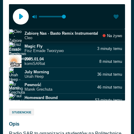
Zabiorę Nas - Basto Remix Instrumental
Na żywo
Cleo
Magic Fly
3 minuty temu
Fisz Emade Tworzywo
2005.01.04
8 minut temu
komiSARiat
July Morning
36 minut temu
Uriah Heep
Pewność
46 minut temu
Marek Grechuta
Homeward Bound
53 minuty temu
Paul Simon
Bieg
58 minut temu
STUDENCKIE
Fisz Emade Tworzywo
Na bruku
Opis
1 godzinę temu
T.Love
Radio SAR to organizacja studentów na Politechnice