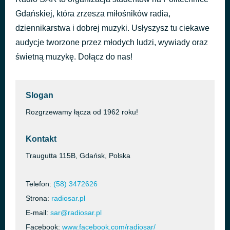
Kocham Cię jak Irlandię
1 godzinę temu
Kobranocka
Gdańskiej, która zrzesza miłośników radia,
Dziewczyna Szamana
dziennikarstwa i dobrej muzyki. Usłyszysz tu ciekawe
1 godzinę temu
Justyna Steczkowska
audycje tworzone przez młodych ludzi, wywiady oraz
świetną muzykę. Dołącz do nas!
Slogan
Rozgrzewamy łącza od 1962 roku!
Kontakt
Traugutta 115B, Gdańsk, Polska
Telefon:
(58) 3472626
Strona:
radiosar.pl
E-mail:
sar@radiosar.pl
Facebook:
www.facebook.com/radiosar/