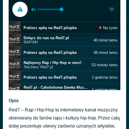
Pobierz apkę na Red7.pl/apka
Na żywo
Dołącz do nas na Red7.pl
40 minut temu
RAP/HH
Pobierz apkę na Red7.pl/apka
48 minut temu
Najlepszy Rap i Hip Hop w sieci!
53 minuty temu
Słuchasz Red7.pl
Pobierz apkę na Red7.pl/apka
1 godzinę temu
Red7.pl - Całodobowa Dawka Muzyki
1 godzinę temu
Rap i HipHop
Opis
Pobierz apkę na Red7.pl/apka
1 godzinę temu
Red7 – Rap i Hip-Hop to internetowy kanał muzyczny
Red7.pl - Całodobowa Dawka Muzyki
1 godzinę temu
Rap i HipHop
skierowany do fanów rapu i kultury hip-hop. Przez całą
dobę prezentuje utwory zarówno uznanych artystów,
Pobierz apkę na Red7.pl/apka
1 godzinę temu