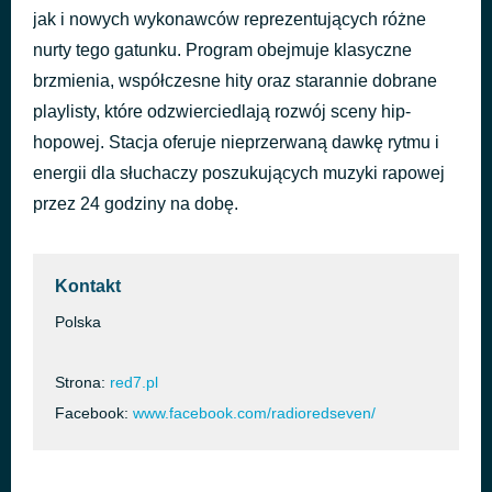
jak i nowych wykonawców reprezentujących różne
Najlepszy Rap i Hip Hop w sieci!
1 godzinę temu
Słuchasz Red7.pl
nurty tego gatunku. Program obejmuje klasyczne
brzmienia, współczesne hity oraz starannie dobrane
playlisty, które odzwierciedlają rozwój sceny hip-
hopowej. Stacja oferuje nieprzerwaną dawkę rytmu i
energii dla słuchaczy poszukujących muzyki rapowej
przez 24 godziny na dobę.
Kontakt
Polska
Strona:
red7.pl
Facebook:
www.facebook.com/radioredseven/