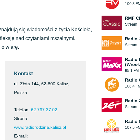
100.3 F
RMF Cl
Stream
znajdują się wiadomości z życia Kościoła,
fleksję nad czytaniami mszalnymi.
Radio 
Stream
 o wiarę.
Radio
(Wrocł
95.1 FM
Kontakt
Radio 
ul. Złota 144, 62-800 Kalisz,
106.4 F
Polska
Radio 
Stream
Telefon:
62 767 37 02
Strona:
Radio 
www.radiorodzina.kalisz.pl
107.5 F
E-mail: