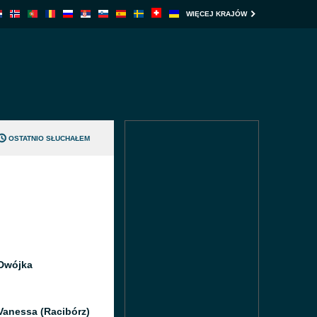
WIĘCEJ KRAJÓW
OSTATNIO SŁUCHAŁEM
Dwójka
Vanessa (Racibórz)