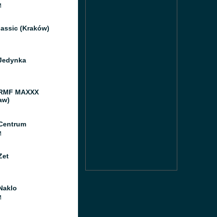
M
assic (Kraków)
Jedynka
 RMF MAXXX
aw)
Centrum
M
Zet
Naklo
M