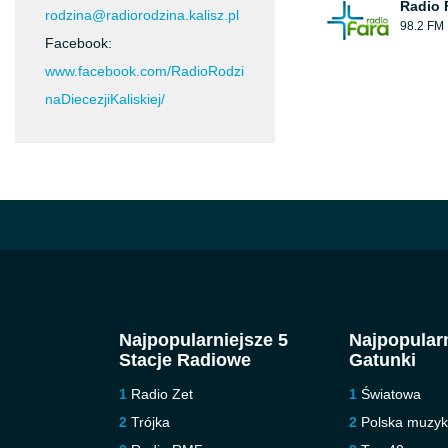
Radio 
rodzina@radiorodzina.kalisz.pl
98.2 FM
Facebook:
www.facebook.com/RadioRodzi
naDiecezjiKaliskiej/
Najpopularniejsze 5
Najpopularn
Stacje Radiowe
Gatunki
Radio Zet
Światowa
Trójka
Polska muzy