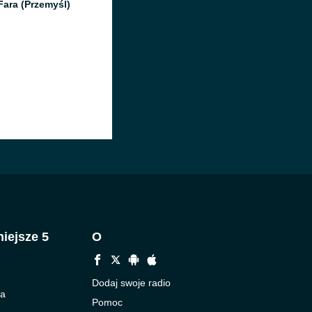
Fara (Przemyśl)
iejsze 5
O
Dodaj swoje radio
ka
Pomoc