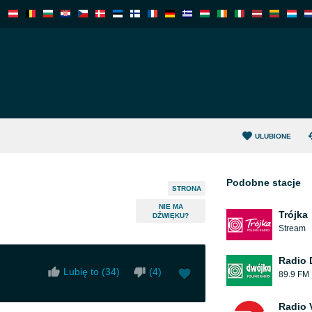
ULUBIONE
Podobne stacje
STRONA
NIE MA
Trójka
DŹWIĘKU?
Stream
Radio 
Lubię to (
34
)
(
4
)
89.9 FM
Radio 