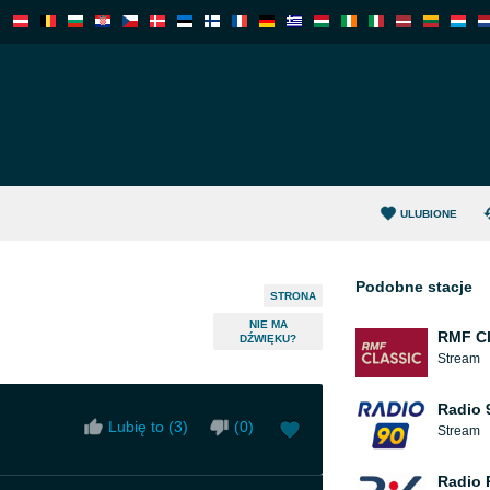
ULUBIONE
Podobne stacje
STRONA
NIE MA
RMF Cl
DŹWIĘKU?
Stream
Radio 
Lubię to (
3
)
(
0
)
Stream
Radio 