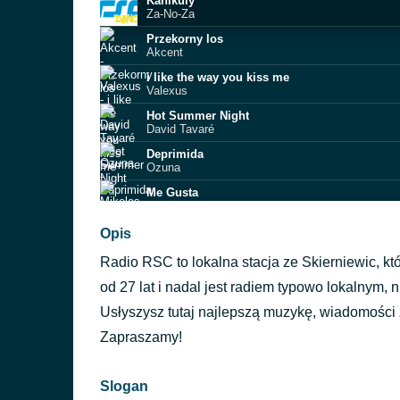
Kanikuly
Za-No-Za
Przekorny los
Akcent
i like the way you kiss me
Valexus
Hot Summer Night
David Tavaré
Deprimida
Ozuna
Me Gusta
Mikolas Josef
ERES MI AMOR
Opis
J.J. ABEL, CARLA FERNANDES
Radio RSC to lokalna stacja ze Skierniewic, kt
Punta Cana
Marc Anthony
od 27 lat i nadal jest radiem typowo lokalnym, 
Volare
Usłyszysz tutaj najlepszą muzykę, wiadomości 
Gipsy Kings
Zapraszamy!
Buena
Blue Cafe
Slogan