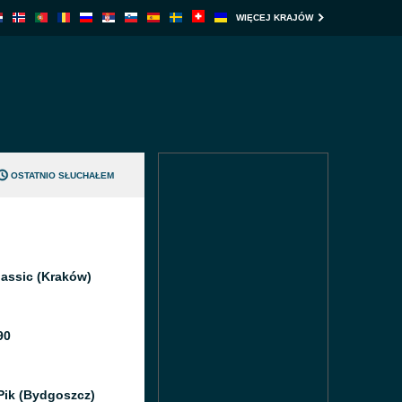
WIĘCEJ KRAJÓW
OSTATNIO SŁUCHAŁEM
assic (Kraków)
90
Pik (Bydgoszcz)