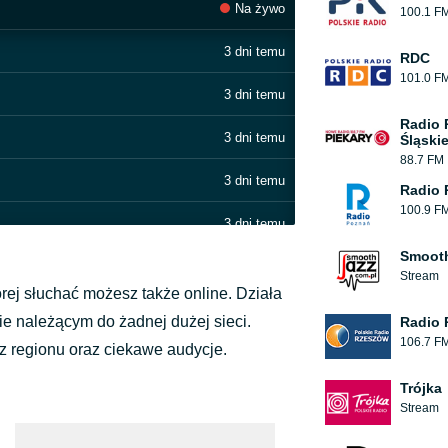
Na żywo
100.1 F
3 dni temu
RDC
101.0 F
3 dni temu
Radio 
3 dni temu
Śląskie
88.7 FM
3 dni temu
Radio 
100.9 F
3 dni temu
Smooth
3 dni temu
Stream
órej słuchać możesz także online. Działa
3 dni temu
nie należącym do żadnej dużej sieci.
Radio 
106.7 F
z regionu oraz ciekawe audycje.
3 dni temu
Trójka
3 dni temu
Stream