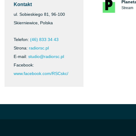
Planet
Kontakt
Stream
ul. Sobieskiego 81, 96-100
Skierniewice, Polska
Telefon:
(46) 833 34 43
Strona:
radiorsc.pl
E-mail:
studio@radiorsc.pl
Facebook:
www.facebook.com/RSCskc/