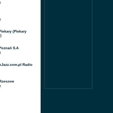
M
M
Piekary (Piekary
)
Poznań S.A
M
Jazz.com.pl Radio
Rzeszow
M