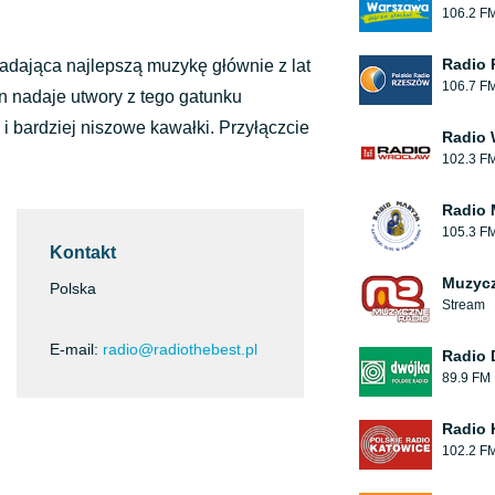
Lubię to (
0
)
(
0
)
106.2 F
Radio 
nadająca najlepszą muzykę głównie z lat
106.7 F
on nadaje utwory z tego gatunku
i bardziej niszowe kawałki. Przyłączcie
Radio 
102.3 F
Radio 
105.3 F
Kontakt
Muzycz
Polska
Stream
E-mail:
radio@radiothebest.pl
Radio 
89.9 FM
Radio 
102.2 F