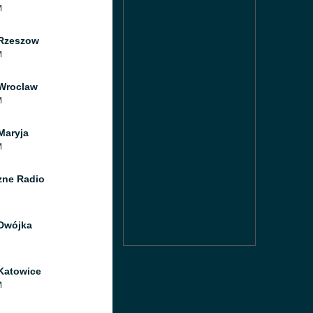
M
Rzeszow
M
Wroclaw
M
Maryja
M
ne Radio
Dwójka
Katowice
M