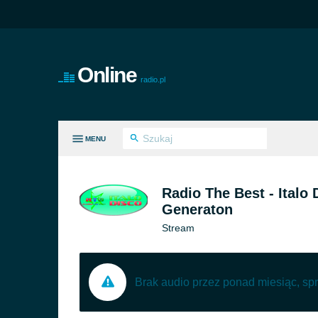
Online
radio.pl
MENU
E GATUNKI
Radio The Best - Italo
Generaton
Stream
Brak audio przez ponad miesiąc, sp