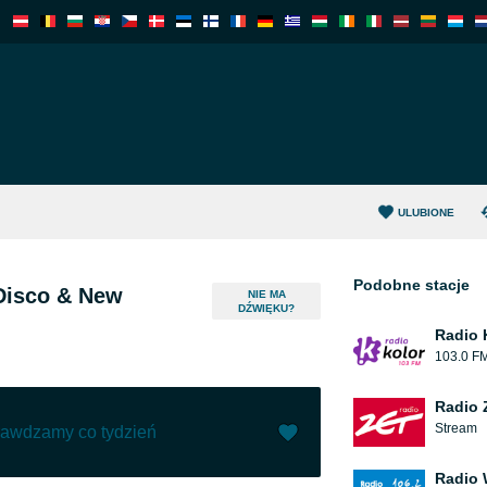
ULUBIONE
Podobne stacje
 Disco & New
NIE MA
DŹWIĘKU?
Radio 
103.0 F
Radio 
Stream
rawdzamy co tydzień
Radio 