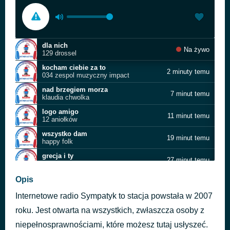
dla nich
Na żywo
129 drossel
kocham ciebie za to
2 minuty temu
034 zespol muzyczny impact
nad brzegiem morza
7 minut temu
klaudia chwolka
logo amigo
11 minut temu
12 aniołków
wszystko dam
19 minut temu
happy folk
grecja i ty
27 minut temu
duet karo
bo tylko ty
Opis
32 minuty temu
167 setus
Internetowe radio Sympatyk to stacja powstała w 2007
Flisak
37 minut temu
Kapela Górole
roku. Jest otwarta na wszystkich, zwłaszcza osoby z
w malej kawiarni
niepełnosprawnościami, które możesz tutaj usłyszeć.
41 minut temu
brygida i robert lukowski