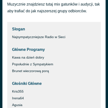
Muzycznie znajdziesz tutaj mix gatunków i audycji, tak
Ona tańczy dla mnie - Radio Edit
49 minut temu
Weekend
aby trafiać do jak najszerszej grupy odbiorców.
Slogan
Najsympatyczniejsze Radio w Sieci
Główne Programy
Kawa na dzień dobry
Popołudnie z Sympatykiem
Brunet wieczorową porą
Głośniki Główne
Kris355
Irena64
Agusia