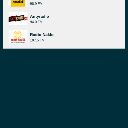
98.9 FM
Antyradio
94.0 FM
Radio Naklo
107.5 FM