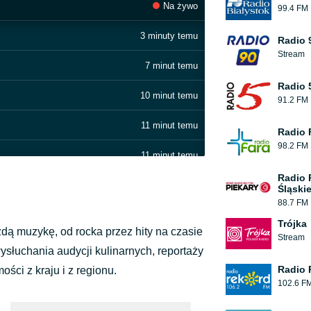
Na żywo
99.4 FM
3 minuty temu
Radio 
Stream
7 minut temu
Radio 
10 minut temu
91.2 FM
11 minut temu
Radio 
98.2 FM
11 minut temu
Radio 
11 minut temu
Śląskie
88.7 FM
14 minut temu
Trójka
dą muzykę, od rocka przez hity na czasie
Stream
17 minut temu
ysłuchania audycji kulinarnych, reportaży
Radio 
ci z kraju i z regionu.
20 minut temu
102.6 F