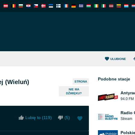
ULUBIONE
Podobne stacje
j (Wieluń)
STRONA
NIE MA
Antyra
DŹWIĘKU?
94.0 FM
Radio 
Lubię to (
119
)
(
5
)
Stream
Polski