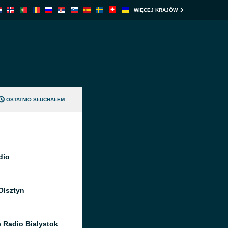
WIĘCEJ KRAJÓW
OSTATNIO SŁUCHAŁEM
dio
Olsztyn
e Radio Bialystok