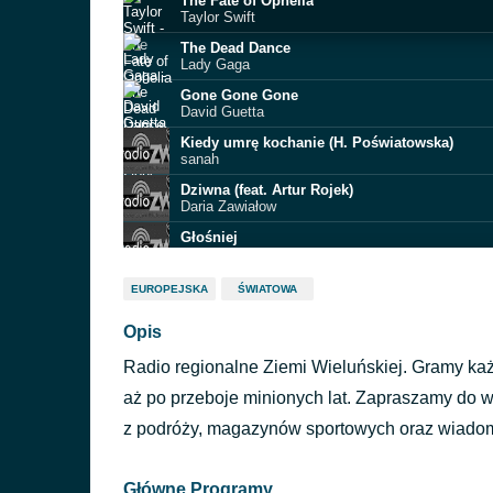
The Fate of Ophelia
Taylor Swift
The Dead Dance
Lady Gaga
Gone Gone Gone
David Guetta
Kiedy umrę kochanie (H. Poświatowska)
sanah
Dziwna (feat. Artur Rojek)
Daria Zawiałow
Głośniej
Błażej Latos
Cztery pory roku
EUROPEJSKA
ŚWIATOWA
Wiktor Waligóra
Opis
Wata Cukrowa
Magda Femme
Radio regionalne Ziemi Wieluńskiej. Gramy każ
Trzy razy bardziej
Hania Kuzimowicz
aż po przeboje minionych lat. Zapraszamy do w
LOVE YOU FOR LIFE.
z podróży, magazynów sportowych oraz wiadomoś
Loud Luxury
Główne Programy