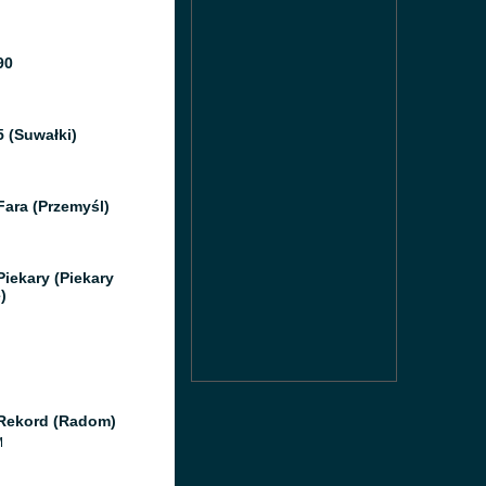
90
5 (Suwałki)
Fara (Przemyśl)
Piekary (Piekary
)
Rekord (Radom)
M