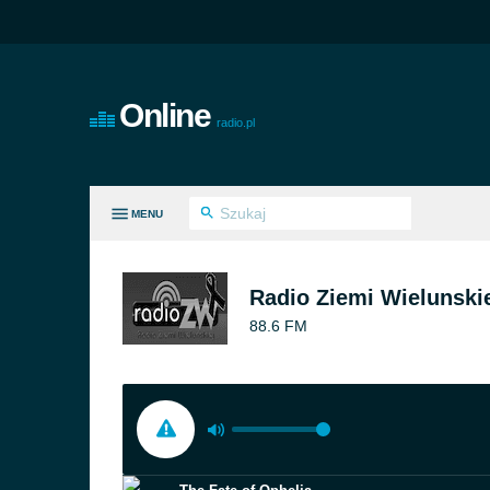
Online
radio.pl
MENU
E GATUNKI
Radio Ziemi Wielunskie
88.6 FM